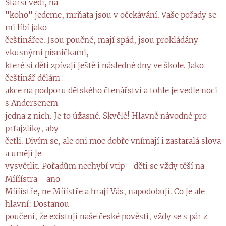
Starší vědí, na
"koho" jedeme, mrňata jsou v očekávání. Vaše pořady se
mi líbí jako
češtinářce. Jsou poučné, mají spád, jsou prokládány
vkusnými písničkami,
které si děti zpívají ještě i následné dny ve škole. Jako
češtinář dělám
akce na podporu dětského čtenářství a tohle je vedle noci
s Andersenem
jedna z nich. Je to úžasné. Skvělé! Hlavně návodné pro
prťajzlíky, aby
četli. Divím se, ale oni moc dobře vnímají i zastaralá slova
a umějí je
vysvětlit. Pořadům nechybí vtip - děti se vždy těší na
Míííístra - ano
Míííístře, ne Mííístře a hrají Vás, napodobují. Co je ale
hlavní: Dostanou
poučení, že existují naše české pověsti, vždy se s pár z