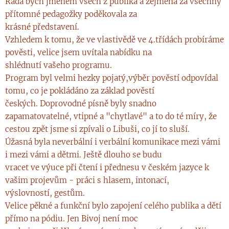
Ráda bych jménem všech z publika a zejména za všechny
přítomné pedagožky poděkovala za
krásné představení.
Vzhledem k tomu, že ve vlastivědě ve 4.třídách probíráme
pověsti, velice jsem uvítala nabídku na
shlédnutí vašeho programu.
Program byl velmi hezky pojatý,výběr pověstí odpovídal
tomu, co je pokládáno za základ pověstí
českých. Doprovodné písně byly snadno
zapamatovatelné, vtipné a "chytlavé" a to do té míry, že
cestou zpět jsme si zpívali o Libuši, co jí to sluší.
Úžasná byla neverbální i verbální komunikace mezi vámi
i mezi vámi a dětmi. Ještě dlouho se budu
vracet ve výuce při čtení i přednesu v českém jazyce k
vašim projevům - práci s hlasem, intonací,
výslovností, gestům.
Velice pěkné a funkční bylo zapojení celého publika a dětí
přímo na pódiu. Jen Bivoj není moc