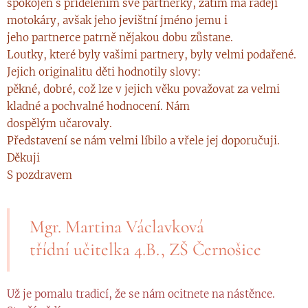
spokojen s přidělením své partnerky, zatím má raději
motokáry, avšak jeho jevištní jméno jemu i
jeho partnerce patrně nějakou dobu zůstane.
Loutky, které byly vašimi partnery, byly velmi podařené.
Jejich originalitu děti hodnotily slovy:
pěkné, dobré, což lze v jejich věku považovat za velmi
kladné a pochvalné hodnocení. Nám
dospělým učarovaly.
Představení se nám velmi líbilo a vřele jej doporučuji.
Děkuji
S pozdravem
Mgr. Martina Václavková
třídní učitelka 4.B., ZŠ Černošice
Už je pomalu tradicí, že se nám ocitnete na nástěnce.