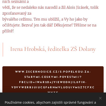
nich seznámí a
vědí, že se nedaleko nás narodil a žil Alois Jirásek, tolik
zprofanovaný za
bývalého režimu. Ten mu ublížil, a Vy ho jako by
očišťujete. Bezva! jen tak dál! Děkujeme! Těšíme se na
příště!
Irena Hrobská, ředitelka ZŠ Dolany
WWW.ZSCERNOSICE.CZ/S-POPELKOU-ZA-
STARYMI-CESKYMI-POVESTMI/?
FBCLID=IWAR2D4JYIEWODHJIL0FIH-
VDVVWERB3U1UCGF6RNMVLUOU1VM2ZTCFXC
WNXK
Používáme cookies, abychom zajistili správné fungování a