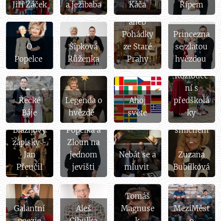
Jiří Žáček
a ježibaba
Káča
Řípem
pražské,
aneb
Pohádky
Princezna
O
Šípková
ze Staré
se zlatou
Popelce
Růženka
Prahy
hvězdou
Rozlouče
ní s
Řecké
Legenda o
Ahoj
předškolá
Báje
hvězdě
světe
ky
Léčba
Bláznovy
Popelka a
smíchem
zápisky -
Zloun na
-
Jan
jednom
Nebát se a
Zuzana
Přeučil
jevišti
mluvit
Bubílková
Tomáš
Galantní
Aleš
Magnuse
MeziMěst
poezie
Cibulka
k
o