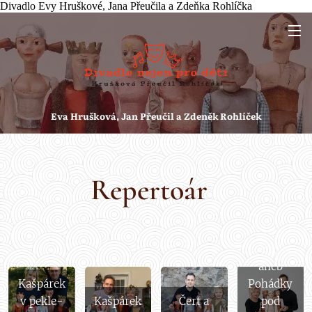
Divadlo Evy Hruškové, Jana Přeučila a Zdeňka Rohlíčka
Eva Hrušková, Jan Přeučil a Zdeněk
Rohlíček
Repertoár
Pověsti
české
aneb
Kašpárek
Pohádky
v pekle-
Kašpárek
Čert a
pod
Pověsti